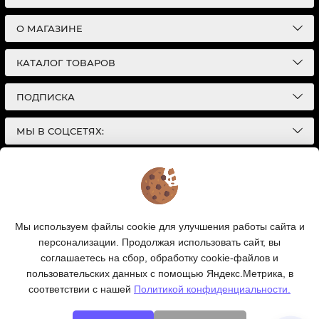
О МАГАЗИНЕ
КАТАЛОГ ТОВАРОВ
ПОДПИСКА
МЫ В СОЦСЕТЯХ:
© 2026
Интернет-магазин автотоваров в Екатеринбурге
Детали Газ
| Разработка сайтов |
Политика конфиденциальности
Обращаем Ваше внимание на то, что данный
Мы используем файлы cookie для улучшения работы сайта и
интернет-сайт носит исключительно
персонализации. Продолжая использовать сайт, вы
информационный характер и ни при каких условиях
информационные материалы и цены, размещенные на
соглашаетесь на сбор, обработку cookie-файлов и
сайте, не являются публичной офертой, определяемой
пользовательских данных с помощью Яндекс.Метрика, в
положениями Статей 435 и 437 Гражданского кодекса
соответствии с нашей
Политикой конфиденциальности.
РФ.
Ваш заказ, включая стоимость и наличие товара, будет