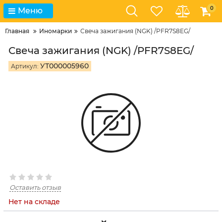
0
Меню
Главная
Иномарки
Свеча зажигания (NGK) /PFR7S8EG/
Свеча зажигания (NGK) /PFR7S8EG/
УТ000005960
Артикул:
Оставить отзыв
Нет на складе