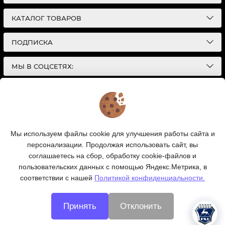
КАТАЛОГ ТОВАРОВ
ПОДПИСКА
МЫ В СОЦСЕТЯХ:
© 2026
Интернет-магазин автотоваров в Екатеринбурге
Детали Газ
| Разработка сайтов |
Политика конфиденциальности
Обращаем Ваше внимание на то, что данный
Мы используем файлы cookie для улучшения работы сайта и
интернет-сайт носит исключительно
персонализации. Продолжая использовать сайт, вы
информационный характер и ни при каких условиях
информационные материалы и цены, размещенные на
соглашаетесь на сбор, обработку cookie-файлов и
сайте, не являются публичной офертой, определяемой
пользовательских данных с помощью Яндекс.Метрика, в
положениями Статей 435 и 437 Гражданского кодекса
соответствии с нашей
Политикой конфиденциальности.
РФ.
Ваш заказ, включая стоимость и наличие товара, будет
подтвержден нашим менеджером посредством
Принять
Отклонить
телефонного звонка на номер, указанный Вами при
заказе.