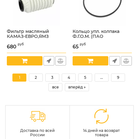
Фильтр масляный
Кольцо упл. колпака
КАМАЗ-ЕВРО,ЯМЗ
Ф.Г.О.М. (ПАО
(пружинный каркас)
"Автодизель" (ЯМЗ))
руб
руб
(ПАО "Автодизель"
/840.1012083-20/
680
65
(ЯМЗ)) /840-1012039-15/
Артикул:
УТ000001621
Артикул:
УТ000001622
1
2
3
4
5
...
9
все
вперёд »
Доставка по всей
14 дней на возврат
России
товара