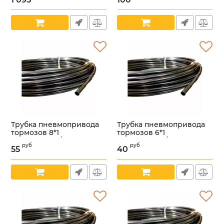
Артикул:
УТ000003384
Артикул:
УТ000002974
Трубка пневмопривода
Трубка пневмопривода
тормозов 8*1
тормозов 6*1
(СПЕЦМАШ) /ПВХ
(СПЕЦМАШ) /ПВХ
руб
руб
ТРУБКА 8х1/
ТРУБКА 6х1/
55
40
Артикул:
УТ000002747
Артикул:
УТ000002746