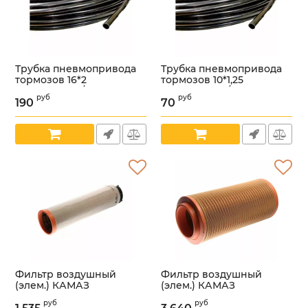
Трубка пневмопривода
Трубка пневмопривода
тормозов 16*2
тормозов 10*1,25
(СПЕЦМАШ) /ПВХ
(СПЕЦМАШ) /ПВХ
руб
руб
ТРУБКА 16х2/
ТРУБКА 10х1,25/
190
70
Артикул:
УТ000002748
Артикул:
УТ000002749
Фильтр воздушный
Фильтр воздушный
(элем.) КАМАЗ
(элем.) КАМАЗ
дв.Cummins 4ISBe
дв.Cummins 4ISBe
руб
руб
ЕВРО-5 внутренний
ЕВРО-5 внешний