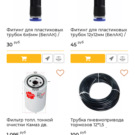
Фитинг для пластиковых
Фитинг для пластиковых
трубок 6x6мм (БелАК) /
трубок 12x12мм (БелАК) /
бак90006/
бак90012/
руб
руб
30
45
Артикул:
УТ000003540
Артикул:
УТ000003542
Фильтр топл. тонкой
Трубка пневмопривода
очистки Камаз дв.
тормозов 12*1,5
Cummins ISBe (Sakura)
(MEGAPOWER) /350-46-
руб
руб
/FC6206/
003/
1 095
100