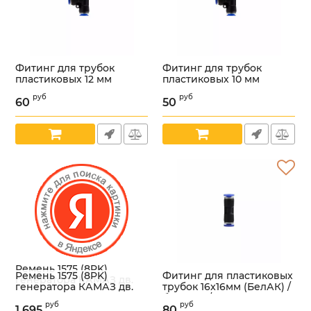
Фитинг для трубок
Фитинг для трубок
пластиковых 12 мм
пластиковых 10 мм
тройник, пластиковый
тройник, пластиковый
руб
руб
(БелАК) /бак90312/
(БелАК) /бак90310/
60
50
Артикул:
УТ000004847
Артикул:
УТ000004850
Ремень 1575 (8PK)
Ремень 1575 (8PK)
Фитинг для пластиковых
генератора КАМАЗ дв.
генератора КАМАЗ дв.
трубок 16x16мм (БелАК) /
Cummins (DAYCO)
Cummins (DAYCO)
бак90016/
/8PK1575HD/
руб
руб
/8PK1575HD/
1 695
80