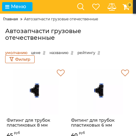
0
Меню
Главная
Автозапчасти грузовые отечественные
Автозапчасти грузовые
отечественные
умолчанию
цене
названию
рейтингу
Фильтр
Фитинг для трубок
Фитинг для трубок
пластиковых 8 мм
пластиковых 6 мм
тройник, пластиковый
тройник, пластиковый
руб
руб
(БелАК) /бак90308/
(БелАК) /бак90306/
45
40