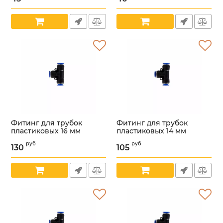
Артикул:
УТ000004848
Артикул:
УТ000004849
Фитинг для трубок
Фитинг для трубок
пластиковых 16 мм
пластиковых 14 мм
тройник, пластиковый
тройник, пластиковый
руб
руб
(БелАК) /бак90316/
(БелАК) /бак90314/
130
105
Артикул:
УТ000004851
Артикул:
УТ000004846