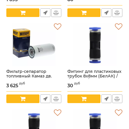
Артикул:
УТ000004364
Артикул:
00000013297
Артикул:
00000013297
Фильтр-сепаратор
Фитинг для пластиковых
топливный Камаз дв.
трубок 8x8мм (БелАК) /
Cummins ISBe (HENGST)
бак90008/
руб
руб
/H710WK/
3 625
30
Артикул:
УТ000003541
Артикул:
УТ000003786