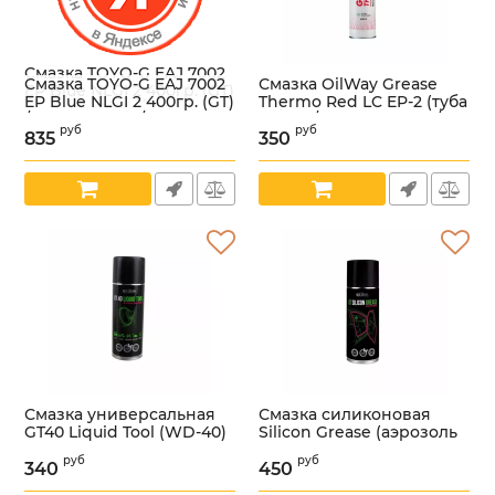
Смазка TOYO-G EAJ 7002
Смазка TOYO-G EAJ 7002
Смазка OilWay Grease
EP Blue NLGI 2 400гр. (GT)
EP Blue NLGI 2 400гр. (GT)
Thermo Red LC EP-2 (туба
/9555131412983/
/9555131412983/
0.4 кг) /4660155100848/
Артикул:
УТ000004919
руб
руб
835
350
Артикул:
УТ000004919
Артикул:
УТ000004698
Смазка универсальная
Смазка силиконовая
GT40 Liquid Tool (WD-40)
Silicon Grease (аэрозоль
(аэрозоль 520 мл) (GT)
520 мл) (GT)
руб
руб
/8809059410189/
/8809059410172/
340
450
Артикул:
УТ000002696
Артикул:
УТ000002695