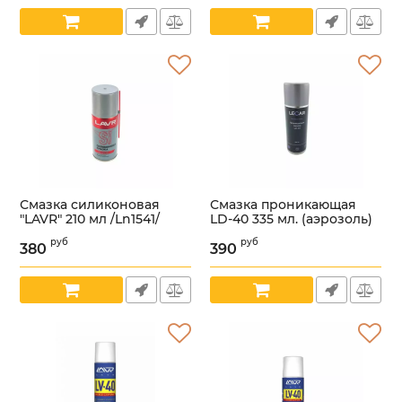
Смазка силиконовая
Смазка проникающая
"LAVR" 210 мл /Ln1541/
LD-40 335 мл. (аэрозоль)
(фирм. упак. LECAR)
Артикул:
00000003836
руб
руб
/LECAR000020110/
380
390
Артикул:
00000007013