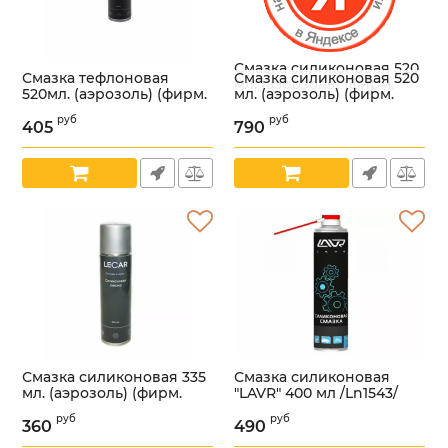
Смазка силиконовая 520
Смазка тефлоновая
Смазка силиконовая 520
мл. (аэрозоль) (фирм.
520мл. (аэрозоль) (фирм.
мл. (аэрозоль) (фирм.
упак. LECAR)
упак. LECAR)
упак. LECAR)
/LECAR000010210/
руб
руб
/LECAR000011010/
/LECAR000010210/
405
790
Артикул:
00000007014
Артикул:
00000006981
Артикул:
00000007014
Смазка силиконовая 335
Смазка силиконовая
мл. (аэрозоль) (фирм.
"LAVR" 400 мл /Ln1543/
упак. LECAR)
Артикул:
00000003835
руб
руб
/LECAR000020210/
360
490
Артикул:
00000006996