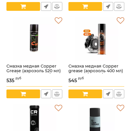
Смазка медная Copper
Смазка медная Сopper
Grease (аэрозоль 520 мл)
grease (аэрозоль 400 мл)
(GT) /8809059410165/
(GRASS) /110520/
руб
руб
535
545
Артикул:
УТ000002694
Артикул:
УТ000002637