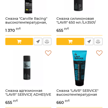
Смазка "Carville Racing"
Смазка силиконовая
высокотемпературная,
"LAVR" 650 мл /Ln3501/
универсальная 375 гр
Артикул:
УТ000000813
руб
руб
туба /g5150240/
1 370
655
Артикул:
УТ000001982
Смазка адгезионная
Смазка "LAVR" SERVICE"
"LAVR" SERVICE ADHESIVE
высокотемпературная
SPRAY 650 мл /Ln3507/
синяя GRADUS 350 200
руб
руб
мл /Ln3526/
655
660
Артикул:
УТ000000811
Артикул:
УТ000000812