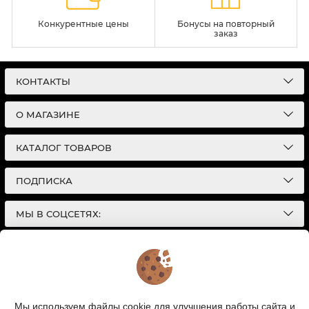
Конкурентные цены
Бонусы на повторный
заказ
КОНТАКТЫ
О МАГАЗИНЕ
КАТАЛОГ ТОВАРОВ
ПОДПИСКА
МЫ В СОЦСЕТЯХ:
© 2026
Интернет-магазин автотоваров в Екатеринбурге
Детали Газ
| Разработка сайтов |
Политика конфиденциальности
Обращаем Ваше внимание на то, что данный
Мы используем файлы cookie для улучшения работы сайта и
интернет-сайт носит исключительно