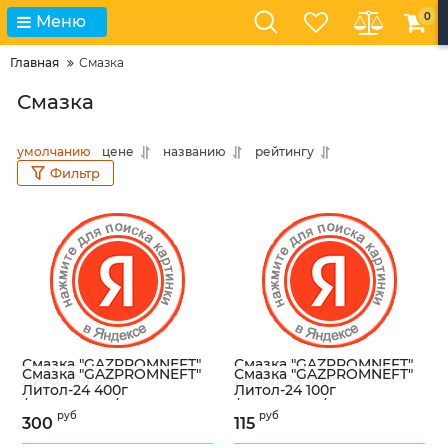
0
Меню
Главная
Смазка
Смазка
умолчанию
цене
названию
рейтингу
Фильтр
Смазка "GAZPROMNEFT"
Смазка "GAZPROMNEFT"
Смазка "GAZPROMNEFT"
Смазка "GAZPROMNEFT"
Литол-24 400г
Литол-24 100г
Литол-24 400г
Литол-24 100г
/2389906872/
/2389907142/
/2389906872/
/2389907142/
Артикул:
00000013957
Артикул:
УТ000006219
руб
руб
300
115
Артикул:
00000013957
Артикул:
УТ000006219