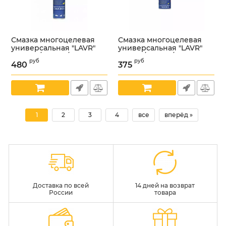
Смазка многоцелевая
Смазка многоцелевая
универсальная "LAVR"
универсальная "LAVR"
400 мл /LN1485/
210 мл /LN1484/
руб
руб
480
375
Артикул:
00000002675
Артикул:
00000002676
1
2
3
4
все
вперёд »
Доставка по всей
14 дней на возврат
России
товара