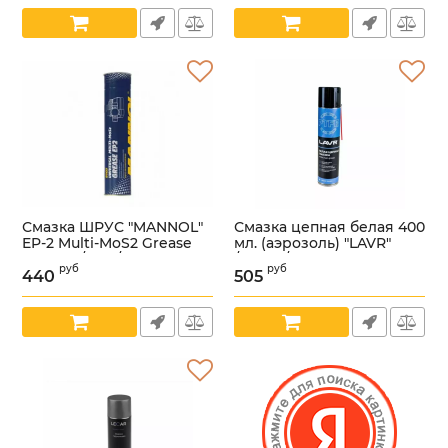
Смазка ШРУС "MANNOL"
Смазка цепная белая 400
EP-2 Multi-MoS2 Grease
мл. (аэрозоль) "LAVR"
400 мл. /8103/
/LN1741/
руб
руб
440
505
Артикул:
00000014378
Артикул:
00000010343