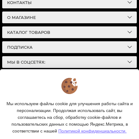
КОНТАКТЫ
О МАГАЗИНЕ
КАТАЛОГ ТОВАРОВ
ПОДПИСКА
МЫ В СОЦСЕТЯХ:
© 2026
Интернет-магазин автотоваров в Екатеринбурге
Детали Газ
| Разработка сайтов |
Политика конфиденциальности
Обращаем Ваше внимание на то, что данный
Мы используем файлы cookie для улучшения работы сайта и
интернет-сайт носит исключительно
персонализации. Продолжая использовать сайт, вы
информационный характер и ни при каких условиях
информационные материалы и цены, размещенные на
соглашаетесь на сбор, обработку cookie-файлов и
сайте, не являются публичной офертой, определяемой
пользовательских данных с помощью Яндекс.Метрика, в
положениями Статей 435 и 437 Гражданского кодекса
соответствии с нашей
Политикой конфиденциальности.
РФ.