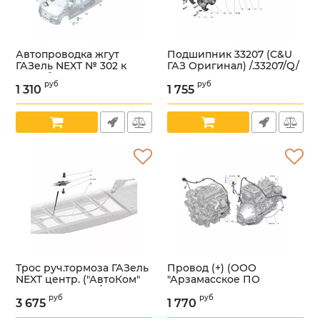
Автопроводка жгут
Подшипник 33207 (C&U
ГАЗель NEXT № 302 к
ГАЗ Оригинал) /.33207/Q/
топл. баку (ООО
Артикул:
УТ000006361
руб
руб
"Арзамасское ПО
1 310
1 755
Автопровод" ГАЗ
Оригинал) /
А68R52.3724302/
Артикул:
УТ000005963
Трос руч.тормоза ГАЗель
Провод (+) (ООО
NEXT центр. ("АвтоКом"
"Арзамасское ПО
ГАЗ Оригинал) /
Автопровод" ГАЗ
руб
руб
А65R3Е-3508068/
Оригинал) /
3 675
1 770
А68R52.3724050/
Артикул:
УТ000005940