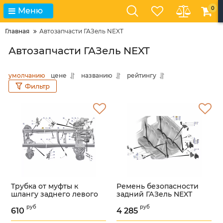
0
Меню
Главная
Автозапчасти ГАЗель NEXT
Автозапчасти ГАЗель NEXT
умолчанию
цене
названию
рейтингу
Фильтр
Трубка от муфты к
Ремень безопасности
шлангу заднего левого
задний ГАЗель NEXT
тормоза ГАЗель NEXT
(Сосновскавтокомплект
руб
руб
(ООО "НПО
ГАЗ Оригинал) /
610
4 285
"Автопромагрегат" ГАЗ
А22R23.8217020-10/