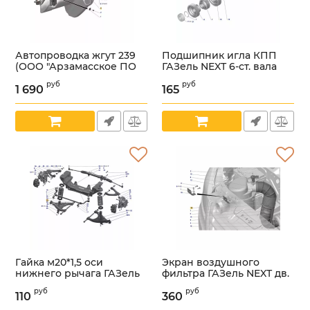
Автопроводка жгут 239
Подшипник игла КПП
(ООО "Арзамасское ПО
ГАЗель NEXT 6-ст. вала
Автопровод" ГАЗ
промеж. и втор. (ООО
руб
руб
Оригинал) /
"НИЖЕГОРОДСКИЕ
1 690
165
А63R43.3724239-20/
МОТОРЫ" ГАЗ Оригинал)
/.3К50Х55Х30Е/
Артикул:
УТ000006036
Артикул:
УТ000006099
Гайка м20*1,5 оси
Экран воздушного
нижнего рычага ГАЗель
фильтра ГАЗель NEXT дв.
NEXT (ООО "ИНТЕХ" ГАЗ
Cummins ISF 2.8L (ООО
руб
руб
Оригинал) /292068-59121/
"Стандартпласт" ГАЗ
110
360
Оригинал) /А21R22-
Артикул:
УТ000006110