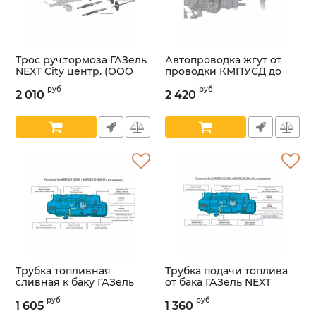
Трос руч.тормоза ГАЗель
Автопроводка жгут от
NEXT City центр. (ООО
проводки КМПУСД до
"Автоком" ГАЗ Оригинал)
газового баллона (ООО
руб
руб
/А68R52-3508068-01/
"Арзамасское ПО
2 010
2 420
Автопровод" ГАЗ
Артикул:
УТ000005938
Оригинал) /
А21R25.3761584-01/
Артикул:
УТ000005918
Трубка топливная
Трубка подачи топлива
сливная к баку ГАЗель
от бака ГАЗель NEXT
NEXT (ТИССАН ООО ГАЗ
(ООО "ТИССАН" ГАЗ
руб
руб
Оригинал) /
Оригинал) /
1 605
1 360