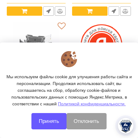
А31R23.6305150-10/
Артикул:
УТ000005284
Артикул:
УТ000005511
Датчик скорости ГАЗель
Боковина переднего
Датчик скорости ГАЗель
NEXT, ГАЗон NEXT (в упак.
Мы используем файлы cookie для улучшения работы сайта и
бампера ГАЗель NEXT
NEXT, ГАЗон NEXT (в упак.
G-Part) /GP.12320007/
персонализации. Продолжая использовать сайт, вы
под п/ф лев. (ООО
G-Part) /GP.12320007/
Артикул:
УТ000005118
руб
руб
"Пластимат" ГАЗ
2 525
1 240
Артикул:
УТ000005118
соглашаетесь на сбор, обработку cookie-файлов и
Оригинал) /А21R23-
пользовательских данных с помощью Яндекс.Метрика, в
2803018-10/
соответствии с нашей
Политикой конфиденциальности.
Артикул:
УТ000005594
Принять
Отклонить