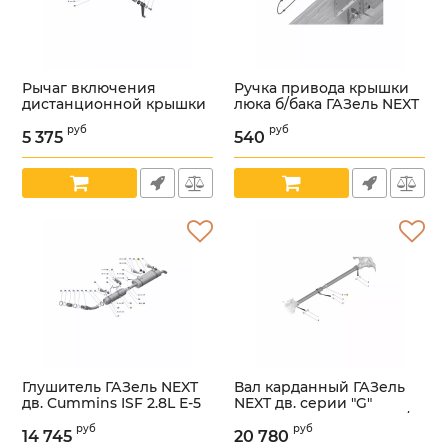
Рычаг включения
Ручка привода крышки
дистанционной крышки
люка б/бака ГАЗель NEXT
КПП ГАЗон NEXT (ООО
ЦМФ (ООО
руб
руб
"НИЖЕГОРОДСКИЕ
"Автомобильный завод
5 375
540
МОТОРЫ" ГАЗ Оригинал)
"ГАЗ") /А31R23-5413170/
/С40R13-1702149-10/
Артикул:
УТ000005694
Артикул:
УТ000004229
Глушитель ГАЗель NEXT
Вал карданный ГАЗель
дв. Cummins ISF 2.8L Е-5
NEXT дв. серии "G"
("Бозал-Автомотив" ГАЗ
(Yodon ГАЗ Оригинал) /
руб
руб
Оригинал) /А31R22-
А21R22.2200010-51/
14 745
20 780