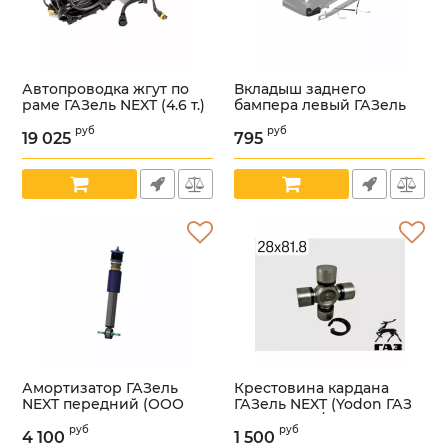
Автопроводка жгут по
Вкладыш заднего
раме ГАЗель NEXT (4.6 т.)
бампера левый ГАЗель
(ООО "Арзамасское ПО
NEXT ЦМФ (КНАУФ
руб
руб
Автопровод" ГАЗ
ПЕНОПЛАСТ, Колпино
19 025
795
Оригинал) /
ГАЗ Оригинал) /А31R23-
С41R92.3724030-30/
2804243/
Артикул:
УТ000005733
Артикул:
УТ000005623
Амортизатор ГАЗель
Крестовина кардана
NEXT передний (ООО
ГАЗель NEXT (Yodon ГАЗ
"СААЗ Комплект" ГАЗ
Оригинал) /.2902-29081-
руб
руб
Оригинал) /
А/
4 100
1 500