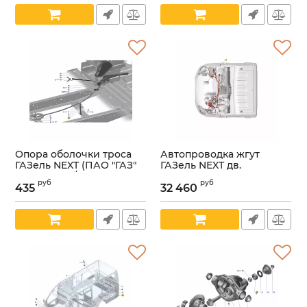
Оригинал) /А31R23-
Артикул:
УТ000003893
3506071/
Артикул:
УТ000005883
Опора оболочки троса
Автопроводка жгут
ГАЗель NEXT (ПАО "ГАЗ"
ГАЗель NEXT дв.
Оригинал) /А21R23-
Cummins ISF 2.8L мотор.
руб
руб
3508188/
отсека (ООО
435
32 460
"Арзамасское ПО
Артикул:
УТ000005474
"Автопровод" ГАЗ
Оригинал) /
А21R22.3724025-102/
Артикул:
УТ000005630