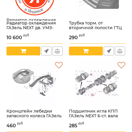
Радиатор охлаждения
Радиатор охлаждения
Трубка торм. от
ГАЗель NEXT дв. УМЗ-
ГАЗель NEXT дв. УМЗ-
вторичной полости ГТЦ
А274 Evotech (в упак. g-
А274 Evotech (в упак. g-
ГАЗель NEXT (ООО "НПО
PART) /GP.10570025/
руб
руб
PART) /GP.10570025/
"Автопромагрегат" ГАЗ
10 600
290
Артикул:
УТ000004080
Оригинал) /А21R23-
Артикул:
УТ000004080
3506065-10/
Артикул:
УТ000006299
Кронштейн лебедки
Подшипник игла КПП
запасного колеса ГАЗель
ГАЗель NEXT 6-ст. вала
NEXT (ЦМФ) (ПАО "ГАЗ"
вторичного (INA ГАЗ
руб
руб
Оригинал) /A31R23-
Оригинал) /.К42Х47Х17В/
460
285
3105057/
Артикул:
УТ000006102