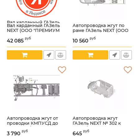
Вал карданный ГАЗель
Вал карданный ГАЗель
Автопроводка жгут по
NEXT (ООО "ПРЕМИУМ
NEXT (ООО "ПРЕМИУМ
раме ГАЗель NEXT (ООО
КАРДАН" ГАЗ Оригинал)
КАРДАН" ГАЗ Оригинал)
"Арзамасское ПО
/С45R02.2200010-20/
руб
руб
/С45R02.2200010-20/
Автопровод" ГАЗ
42 085
10 560
Артикул:
УТ000006020
Оригинал) /
Артикул:
УТ000006020
А22R33.3724030-12/
Артикул:
УТ000006021
Автопроводка жгут от
Автопроводка жгут
проводки КМПУСД до
ГАЗель NEXT № 302 к
газового баллона (ООО
топл. баку (ООО
руб
руб
"Арзамасское ПО
"Арзамасское ПО
3 790
645
Автопровод" ГАЗ
Автопровод" ГАЗ