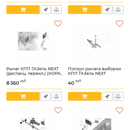
АRU1М40007_А1/
Артикул:
УТ000005743
Рычаг КПП ГАЗель NEXT
Ползун рычага выборки
(дистанц. перекл.) (КОРА,
КПП ГАЗель NEXT
г. Набережные Челны
(Восток-Амфибия ГАЗ
руб
руб
ГАЗ Оригина) /
Оригинал) /A31R32-
8 560
40
А31R32.1703010-10/
1702154/
Артикул:
УТ000005784
Артикул:
УТ000005808