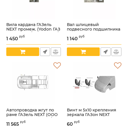
Вила кардана ГАЗель
Вал шлицевый
NEXT промеж. (Yodon ГАЗ
подвесного подшипника
Оригинал) /.2902-06-001/
ГАЗель NEXT (Yodon ГАЗ
руб
руб
Оригинал) /.2902-10-002/
1 450
1 140
Артикул:
УТ000005599
Артикул:
УТ000005600
Автопроводка жгут по
Винт м 5х10 крепления
раме ГАЗель NEXT (ООО
зеркала ГАЗон NEXT
"Автокомплект" ГАЗ) /
(Арфаст ГАЗ Оригинал)
руб
руб
А21R32.3724030-12/
/.2180265/
11 565
60