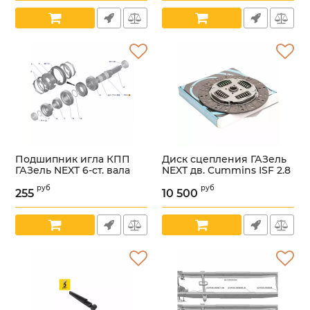
1109288-01/
Артикул:
УТ000006127
Подшипник игла КПП
Диск сцепления ГАЗель
ГАЗель NEXT 6-ст. вала
NEXT дв. Cummins ISF 2.8
промеж. (ООО
330 Нм (ООО "ИДУН
руб
руб
"НИЖЕГОРОДСКИЕ
КЛАТЧ РУС" ГАЗ
255
10 500
МОТОРЫ" ГАЗ Оригинал)
Оригинал) /
/.3КК52Х57Х30Е1/
А32R32.1601130-01/
Артикул:
УТ000006100
Артикул:
УТ000006111