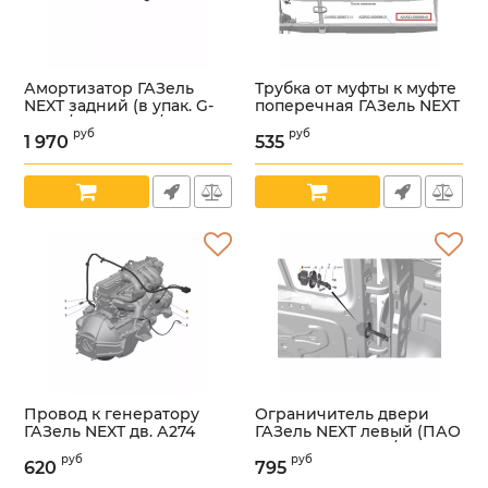
Амортизатор ГАЗель
Трубка от муфты к муфте
NEXT задний (в упак. G-
поперечная ГАЗель NEXT
Part) /GP.11281012/
(ООО "НПО
руб
руб
"Автопромагрегат" ГАЗ
1 970
535
Артикул:
УТ000006108
Оригинал) /А21R23-
3506068-01/
Артикул:
УТ000005998
Провод к генератору
Ограничитель двери
ГАЗель NEXT дв. А274
ГАЗель NEXT левый (ПАО
Evotech (ООО
"ГАЗ" Оригинал) /
руб
руб
"Арзамасское ПО
А21R23.6106083-01/
620
795
Автопровод" ГАЗ
Артикул:
УТ000006022