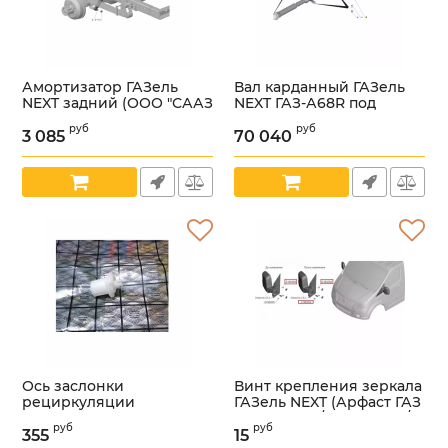
Амортизатор ГАЗель
Вал карданный ГАЗель
NEXT задний (ООО "СААЗ
NEXT ГАЗ-А68R под
Комплект" ГАЗ
фланец А68R52-1701238-
руб
руб
Оригинал) /
10 (ф. Wanхiang ГАЗ
3 085
70 040
А31R32.2915004-02/
Оригинал) /
А68R52.2200010-10/
Артикул:
УТ000005807
Артикул:
УТ000005831
Ось заслонки
Винт крепления зеркала
рециркуляции
ГАЗель NEXT (Арфаст ГАЗ
отопителя ГАЗель NEXT
Оригинал) /.4010537801/
руб
руб
(ф. Songz) () /
355
15
Артикул:
УТ000005819