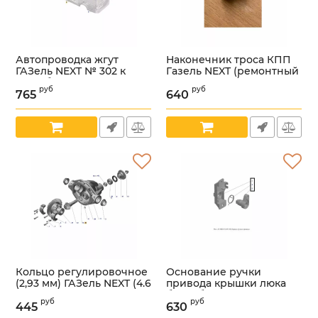
Автопроводка жгут
Наконечник троса КПП
ГАЗель NEXT № 302 к
Газель NEXT (ремонтный
топл. баку (ООО
комплект ) () /
руб
руб
"Арзамасское ПО
А31R32.1703016-РКметалл/
765
640
Автопровод" ГАЗ
Артикул:
УТ000005993
Оригинал) /
А31R22.3724302/
Артикул:
УТ000005964
Кольцо регулировочное
Основание ручки
(2,93 мм) ГАЗель NEXT (4.6
привода крышки люка
т.) (ПАО "ГАЗ" Оригинал)
бензобака ГАЗель NEXT
руб
руб
/С41R92-2402101/
ЦМФ (ООО
445
630
"Автомобильный завод