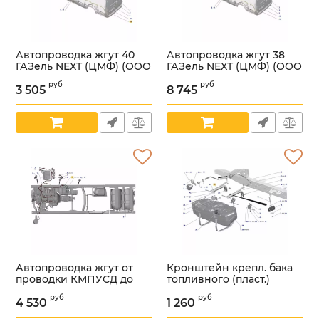
Автопроводка жгут 40
Автопроводка жгут 38
ГАЗель NEXT (ЦМФ) (ООО
ГАЗель NEXT (ЦМФ) (ООО
"Арзамасское ПО
"Арзамасское ПО
руб
руб
Автопровод" ГАЗ
Автопровод" ГАЗ
3 505
8 745
Оригинал) /
Оригинал) /
А31R22.3724040/
А31R22.3724038/
Артикул:
УТ000006365
Артикул:
УТ000006364
Автопроводка жгут от
Кронштейн крепл. бака
проводки КМПУСД до
топливного (пласт.)
газового баллона (ООО
ГАЗель,ГАЗель
руб
руб
"Арзамасское ПО
NEXT,Соболь (ООО
4 530
1 260
"Автопровод" ГАЗ
"Автомобильный завод