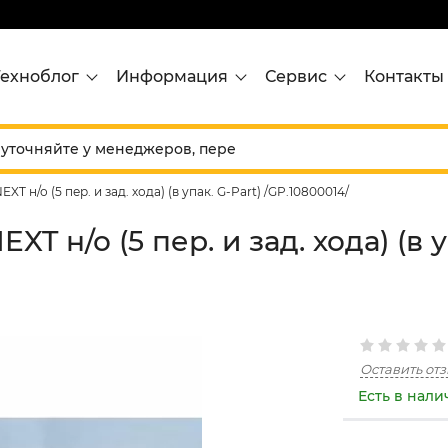
Техноблог
Информация
Сервис
Контакты
T н/о (5 пер. и зад. хода) (в упак. G-Part) /GP.10800014/
T н/о (5 пер. и зад. хода) (в у
Оставить от
Есть в нал