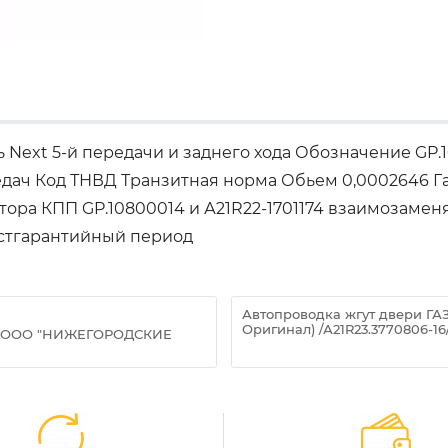
Next 5-й передачи и заднего хода Обозначение GP
едач Код ТНВД Транзитная норма Обьем 0,0002646 Га
ра КПП GP.10800014 и А21R22-1701174 взаимозаменяе
остгарантийный период
Автопроводка жгут двери ГАЗ
Оригинал) /А21R23.3770806-16
T (ООО "НИЖЕГОРОДСКИЕ