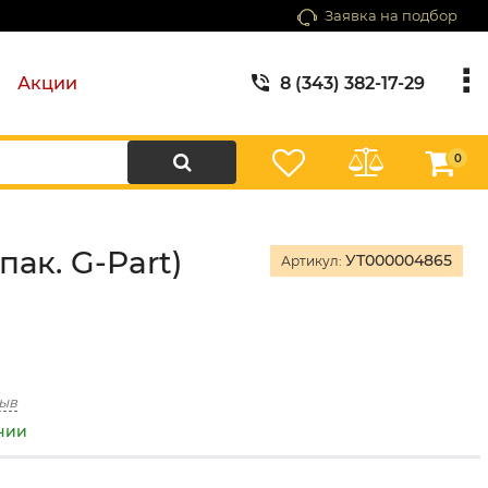
Заявка на подбор
Акции
8 (343) 382-17-29
0
пак. G-Part)
УТ000004865
Артикул:
зыв
ичии