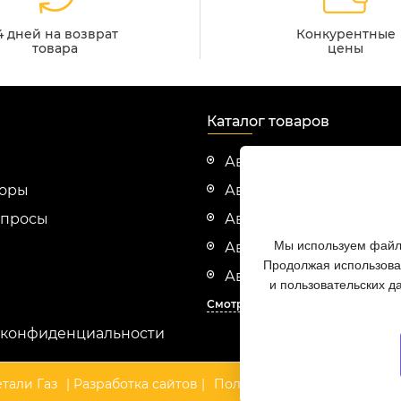
4 дней на возврат
Конкурентные
товара
цены
Каталог товаров
Автозапчасти Cummin
зоры
Автозапчасти Evotech
опросы
Автозапчасти HINO
Мы используем файлы
Автозапчасти Hyundai
Продолжая использоват
Автозапчасти ISUZU
и пользовательских д
Смотреть все
 конфиденциальности
тали Газ
| Разработка сайтов |
Политика конфиденциальн