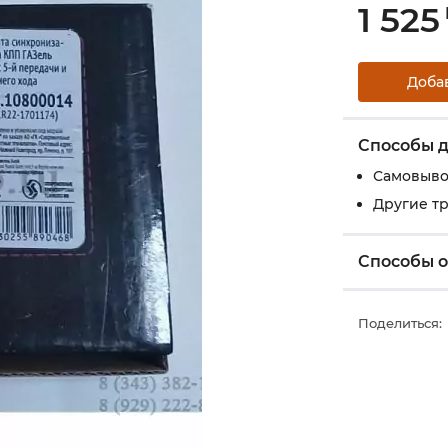
1 525
Доба
Способы д
Самовыво
Другие т
Способы 
Поделиться: