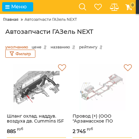
0
Меню
Главная
Автозапчасти ГАЗель NEXT
Автозапчасти ГАЗель NEXT
умолчанию
цене
названию
рейтингу
Фильтр
Шланг охлад. наддув.
Провод (+) (ООО
воздуха дв. Cummins ISF
"Арзамасское ПО
2.8L ГАЗель NEXT (левый)
"Автопровод" ГАЗ
руб
руб
(в упак. G-Part)
Оригинал) /
885
2 745
/GP.10500008/
А68R5Е.3724050/