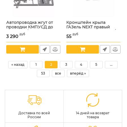
Автопроводка жгут от
Кронштейн крыла
проводки КМПУСД до
ГАЗель NEXT правый
газового баллона (ООО
(ПАО "ГАЗ" Оригинал) /
руб
руб
"Арзамасское ПО
А21R23-8403036/
3 290
55
Автопровод" ГАЗ
Артикул:
УТ000006039
Оригинал) /
А31R25.3761584-02/
Артикул:
УТ000005919
« назад
1
2
3
4
5
...
53
все
вперёд »
Доставка по всей
14 дней на возврат
России
товара