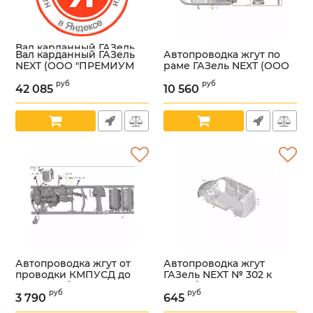
Вал карданный ГАЗель
Вал карданный ГАЗель
Автопроводка жгут по
NEXT (ООО "ПРЕМИУМ
NEXT (ООО "ПРЕМИУМ
раме ГАЗель NEXT (ООО
КАРДАН" ГАЗ Оригинал)
КАРДАН" ГАЗ Оригинал)
"Арзамасское ПО
/С45R02.2200010-20/
руб
руб
/С45R02.2200010-20/
Автопровод" ГАЗ
42 085
10 560
Артикул:
УТ000006020
Оригинал) /
Артикул:
УТ000006020
А22R33.3724030-12/
Артикул:
УТ000006021
Автопроводка жгут от
Автопроводка жгут
проводки КМПУСД до
ГАЗель NEXT № 302 к
газового баллона (ООО
топл. баку (ООО
руб
руб
"Арзамасское ПО
"Арзамасское ПО
3 790
645
Автопровод" ГАЗ
Автопровод" ГАЗ