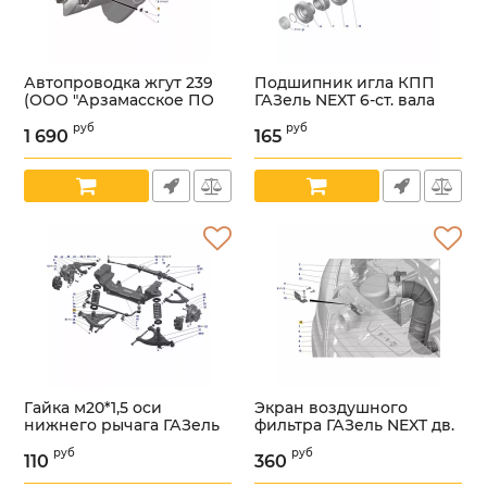
Автопроводка жгут 239
Подшипник игла КПП
(ООО "Арзамасское ПО
ГАЗель NEXT 6-ст. вала
Автопровод" ГАЗ
промеж. и втор. (ООО
руб
руб
Оригинал) /
"НИЖЕГОРОДСКИЕ
1 690
165
А63R43.3724239-20/
МОТОРЫ" ГАЗ Оригинал)
/.3К50Х55Х30Е/
Артикул:
УТ000006036
Артикул:
УТ000006099
Гайка м20*1,5 оси
Экран воздушного
нижнего рычага ГАЗель
фильтра ГАЗель NEXT дв.
NEXT (ООО "ИНТЕХ" ГАЗ
Cummins ISF 2.8L (ООО
руб
руб
Оригинал) /292068-59121/
"Стандартпласт" ГАЗ
110
360
Оригинал) /А21R22-
Артикул:
УТ000006110