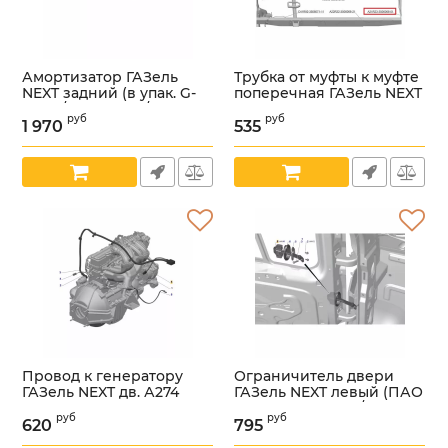
Амортизатор ГАЗель
Трубка от муфты к муфте
NEXT задний (в упак. G-
поперечная ГАЗель NEXT
Part) /GP.11281012/
(ООО "НПО
руб
руб
"Автопромагрегат" ГАЗ
1 970
535
Артикул:
УТ000006108
Оригинал) /А21R23-
3506068-01/
Артикул:
УТ000005998
Провод к генератору
Ограничитель двери
ГАЗель NEXT дв. А274
ГАЗель NEXT левый (ПАО
Evotech (ООО
"ГАЗ" Оригинал) /
руб
руб
"Арзамасское ПО
А21R23.6106083-01/
620
795
Автопровод" ГАЗ
Артикул:
УТ000006022