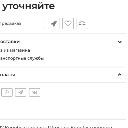
 уточняйте
Предзаказ
оставки
з из магазина
ранспортные службы
оплаты
17 Коробка передач П/группа Коробка передач