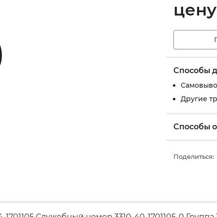
цену
Способы д
Самовыво
Другие т
Способы 
Поделиться:
701105 Служебный номер 3310-40-1701105-0 Группа 