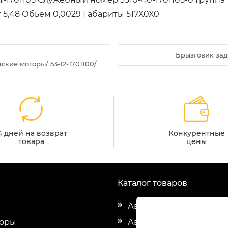
 5,48 Обьем 0,0029 Габариты 517X0X0
Брызговик зад. 
ские моторы/ 53-12-1701100/
4 дней на возврат
Конкурентные
товара
цены
Каталог товаров
Автозапчасти Cummin
зоры
Автозапчасти Evotech