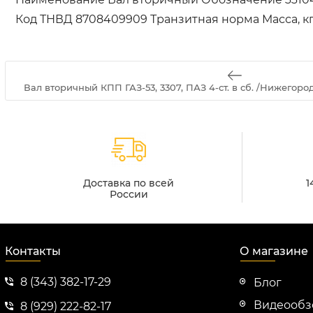
Код ТНВД 8708409909 Транзитная норма Масса, кг
Вал вторичный КПП ГАЗ-53, 3307, ПАЗ 4-ст. в сб. /Нижегород
Доставка по всей
1
России
Контакты
О магазине
8 (343) 382-17-29
Блог
Видеооб
8 (929) 222-82-17