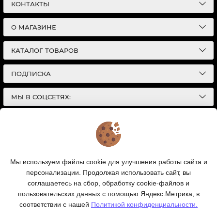
КОНТАКТЫ
О МАГАЗИНЕ
КАТАЛОГ ТОВАРОВ
ПОДПИСКА
МЫ В СОЦСЕТЯХ:
© 2026
Интернет-магазин автотоваров в Екатеринбурге
Детали Газ
| Разработка сайтов |
Политика конфиденциальности
Обращаем Ваше внимание на то, что данный
Мы используем файлы cookie для улучшения работы сайта и
интернет-сайт носит исключительно
персонализации. Продолжая использовать сайт, вы
информационный характер и ни при каких условиях
информационные материалы и цены, размещенные на
соглашаетесь на сбор, обработку cookie-файлов и
сайте, не являются публичной офертой, определяемой
пользовательских данных с помощью Яндекс.Метрика, в
положениями Статей 435 и 437 Гражданского кодекса
соответствии с нашей
Политикой конфиденциальности.
РФ.