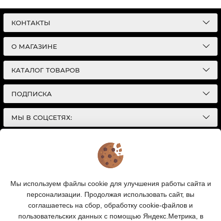
КОНТАКТЫ
О МАГАЗИНЕ
КАТАЛОГ ТОВАРОВ
ПОДПИСКА
МЫ В СОЦСЕТЯХ:
© 2026
Интернет-магазин автотоваров в Екатеринбурге
Детали Газ
| Разработка сайтов |
Политика конфиденциальности
Обращаем Ваше внимание на то, что данный
Мы используем файлы cookie для улучшения работы сайта и
интернет-сайт носит исключительно
персонализации. Продолжая использовать сайт, вы
информационный характер и ни при каких условиях
информационные материалы и цены, размещенные на
соглашаетесь на сбор, обработку cookie-файлов и
сайте, не являются публичной офертой, определяемой
пользовательских данных с помощью Яндекс.Метрика, в