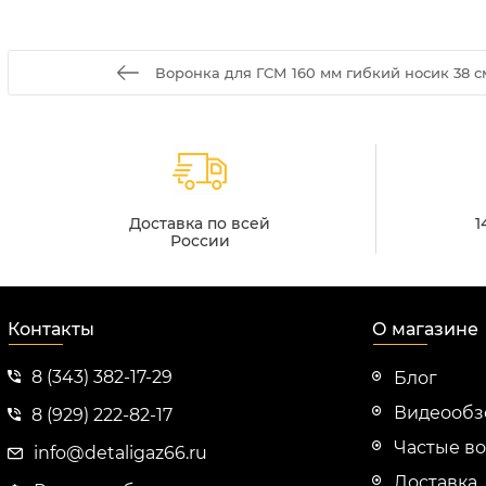
Воронка для ГСМ 160 мм гибкий носик 38 см
Доставка по всей
1
России
Контакты
О магазине
8 (343) 382-17-29
Блог
Видеооб
8 (929) 222-82-17
Частые в
info@detaligaz66.ru
Доставка