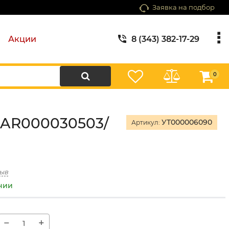
Заявка на подбор
Акции
8 (343) 382-17-29
0
ECAR000030503/
УТ000006090
Артикул:
зыв
ичии
−
+