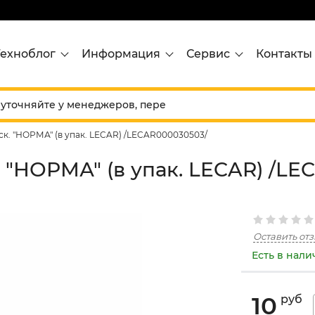
Техноблог
Информация
Сервис
Контакты
ск. "НОРМА" (в упак. LECAR) /LECAR000030503/
. "НОРМА" (в упак. LECAR) /L
Оставить от
Есть в нал
10
руб