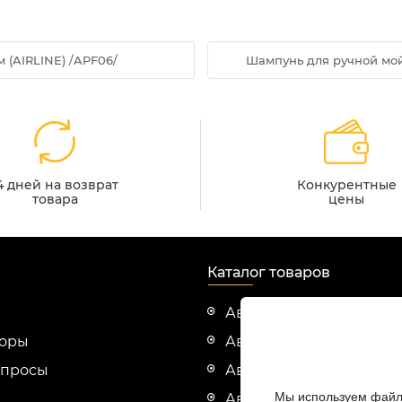
 (AIRLINE) /APF06/
Шампунь для ручной мойк
4 дней на возврат
Конкурентные
товара
цены
Каталог товаров
Автозапчасти Cummin
зоры
Автозапчасти Evotech
опросы
Автозапчасти HINO
Мы используем файлы
Автозапчасти Hyundai