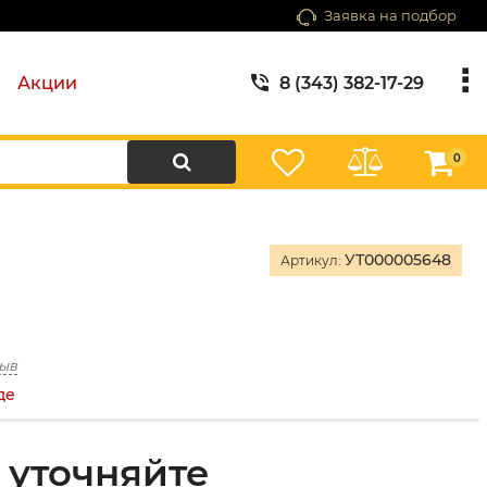
Заявка на подбор
Акции
8 (343) 382-17-29
0
УТ000005648
Артикул:
зыв
де
 уточняйте