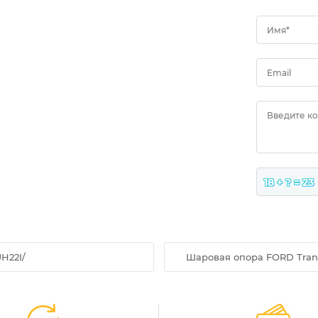
Имя*
Email
Введите к
18 + ? = 23
H22I/
Шаровая опора FORD Transit