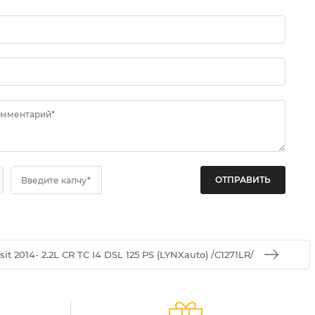
омментарий*
Введите капчу*
 2014- 2.2L CR TC I4 DSL 125 PS (LYNXauto) /C1271LR/