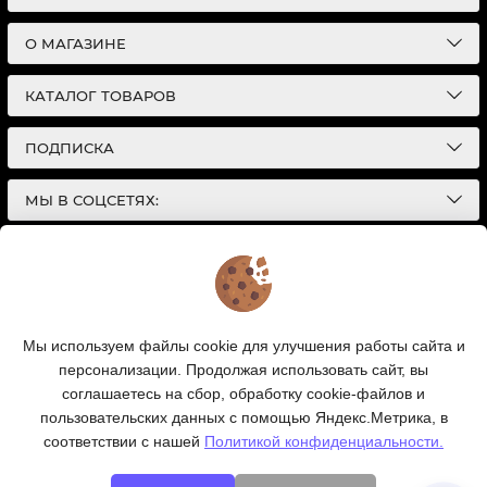
О МАГАЗИНЕ
КАТАЛОГ ТОВАРОВ
ПОДПИСКА
МЫ В СОЦСЕТЯХ:
© 2026
Интернет-магазин автотоваров в Екатеринбурге
Детали Газ
| Разработка сайтов |
Политика конфиденциальности
Обращаем Ваше внимание на то, что данный
Мы используем файлы cookie для улучшения работы сайта и
интернет-сайт носит исключительно
персонализации. Продолжая использовать сайт, вы
информационный характер и ни при каких условиях
информационные материалы и цены, размещенные на
соглашаетесь на сбор, обработку cookie-файлов и
сайте, не являются публичной офертой, определяемой
пользовательских данных с помощью Яндекс.Метрика, в
положениями Статей 435 и 437 Гражданского кодекса
соответствии с нашей
Политикой конфиденциальности.
РФ.
Ваш заказ, включая стоимость и наличие товара, будет