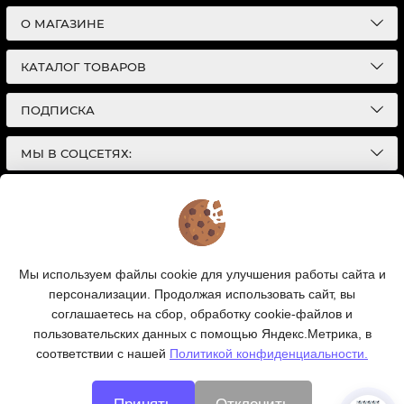
О МАГАЗИНЕ
КАТАЛОГ ТОВАРОВ
ПОДПИСКА
МЫ В СОЦСЕТЯХ:
© 2026
Интернет-магазин автотоваров в Екатеринбурге
Детали Газ
| Разработка сайтов |
Политика конфиденциальности
Обращаем Ваше внимание на то, что данный
Мы используем файлы cookie для улучшения работы сайта и
интернет-сайт носит исключительно
персонализации. Продолжая использовать сайт, вы
информационный характер и ни при каких условиях
информационные материалы и цены, размещенные на
соглашаетесь на сбор, обработку cookie-файлов и
сайте, не являются публичной офертой, определяемой
пользовательских данных с помощью Яндекс.Метрика, в
положениями Статей 435 и 437 Гражданского кодекса
соответствии с нашей
Политикой конфиденциальности.
РФ.
Ваш заказ, включая стоимость и наличие товара, будет
подтвержден нашим менеджером посредством