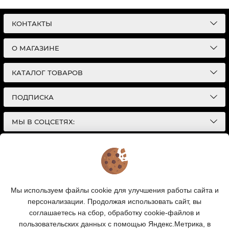
КОНТАКТЫ
О МАГАЗИНЕ
КАТАЛОГ ТОВАРОВ
ПОДПИСКА
МЫ В СОЦСЕТЯХ:
© 2026
Интернет-магазин автотоваров в Екатеринбурге
Детали Газ
| Разработка сайтов |
Политика конфиденциальности
Обращаем Ваше внимание на то, что данный
Мы используем файлы cookie для улучшения работы сайта и
интернет-сайт носит исключительно
персонализации. Продолжая использовать сайт, вы
информационный характер и ни при каких условиях
информационные материалы и цены, размещенные на
соглашаетесь на сбор, обработку cookie-файлов и
сайте, не являются публичной офертой, определяемой
пользовательских данных с помощью Яндекс.Метрика, в