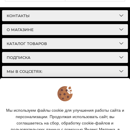
КОНТАКТЫ
О МАГАЗИНЕ
КАТАЛОГ ТОВАРОВ
ПОДПИСКА
МЫ В СОЦСЕТЯХ:
© 2026
Интернет-магазин автотоваров в Екатеринбурге
Детали Газ
| Разработка сайтов |
Политика конфиденциальности
Обращаем Ваше внимание на то, что данный
Мы используем файлы cookie для улучшения работы сайта и
интернет-сайт носит исключительно
персонализации. Продолжая использовать сайт, вы
информационный характер и ни при каких условиях
информационные материалы и цены, размещенные на
соглашаетесь на сбор, обработку cookie-файлов и
сайте, не являются публичной офертой, определяемой
пользовательских данных с помощью Яндекс.Метрика, в