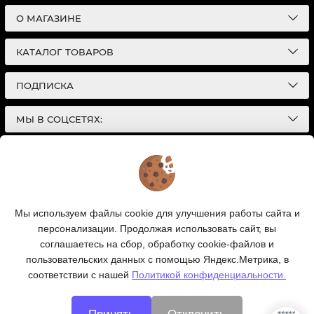
О МАГАЗИНЕ
КАТАЛОГ ТОВАРОВ
ПОДПИСКА
МЫ В СОЦСЕТЯХ:
© 2026
Интернет-магазин автотоваров в Екатеринбурге
Детали Газ
| Разработка сайтов |
Политика конфиденциальности
Обращаем Ваше внимание на то, что данный
Мы используем файлы cookie для улучшения работы сайта и
интернет-сайт носит исключительно
персонализации. Продолжая использовать сайт, вы
информационный характер и ни при каких условиях
информационные материалы и цены, размещенные на
соглашаетесь на сбор, обработку cookie-файлов и
сайте, не являются публичной офертой, определяемой
пользовательских данных с помощью Яндекс.Метрика, в
положениями Статей 435 и 437 Гражданского кодекса
соответствии с нашей
Политикой конфиденциальности.
РФ.
Ваш заказ, включая стоимость и наличие товара, будет
подтвержден нашим менеджером посредством