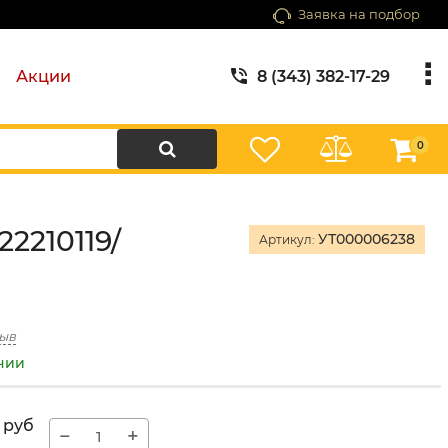
Заявка на подбор
Акции
8 (343) 382-17-29
0
22210119/
УТ000006238
Артикул:
зыв
ичии
руб
−
+