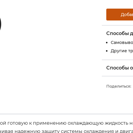
Доба
Способы д
Самовыво
Другие т
Способы 
Поделиться:
обой готовую к применению охлаждающую жидкость на
ивая надежную защиту системы охлаждения и двига