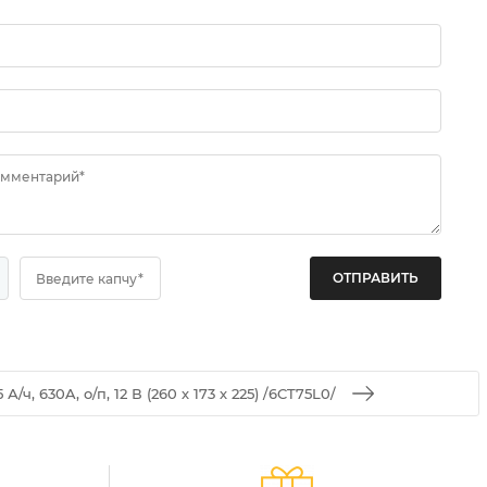
омментарий*
Введите капчу*
/ч, 630A, о/п, 12 В (260 х 173 х 225) /6CT75L0/