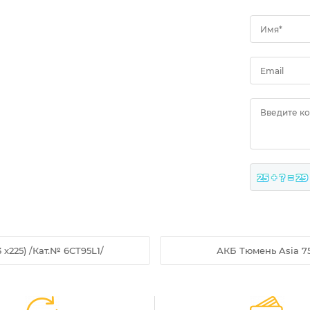
Имя*
Email
Введите к
25 + ? = 29
3 х225) /Кат.№ 6CT95L1/
АКБ Тюмень Asia 75 А