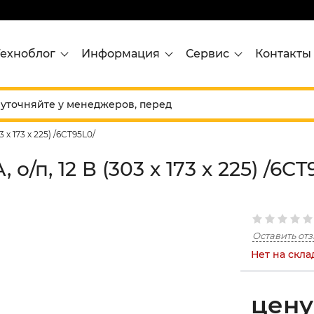
Техноблог
Информация
Сервис
Контакты
3 х 173 х 225) /6CT95L0/
о/п, 12 В (303 х 173 х 225) /6CT
Оставить от
Нет на скла
цену