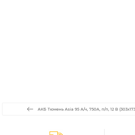
АКБ Тюмень Asia 95 А/ч, 750A, п/п, 12 В (303х17