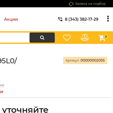
Заявка на подбор
Акции
8 (343) 382-17-29
0
95L0/
00000002055
Артикул:
зыв
де
 уточняйте