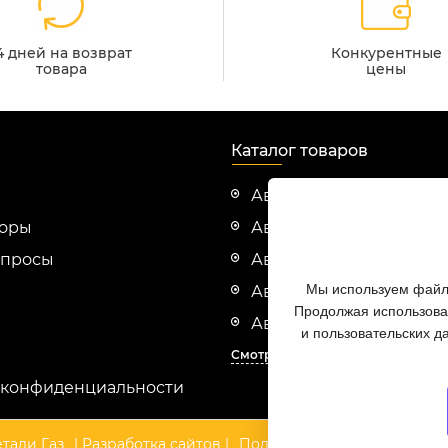
4 дней на возврат
Конкурентные
товара
цены
Каталог товаров
Автозапчасти Cummin
зоры
Автозапчасти Evotech
опросы
Автозапчасти HINO
Мы используем файлы
Автозапчасти Hyundai
Продолжая использоват
Автозапчасти ISUZU
и пользовательских д
Смотреть все
 конфиденциальности
тали Газ
| Разработка сайтов |
Политика конфиденциальн