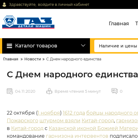
Здравствуйте,
войдите в личный кабинет
Главная
Каталог товаров
Главная
Новости
С Днем народного единства
С Днем народного единств
04.11.2020
Время чтения 5 минут
0
22 октября (
1 ноября
)
1612 года
бойцы народного о
Пожарского
штурмом взяли
Китай-город
,
гарнизо
в
Китай-город
с
Казанской иконой Божией Матер
командование
гарнизона
интервентов
подписал