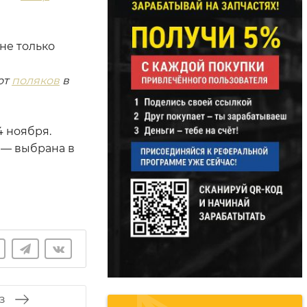
не только
от
поляков
в
 ноября.
 — выбрана в
З