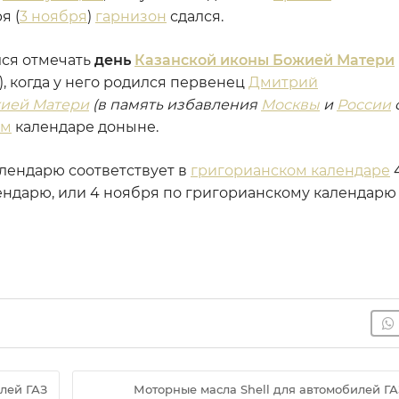
я (
3 ноября
)
гарнизон
сдался.
ся отмечать
день
Казанской иконы Божией Матери
), когда у него родился первенец
Дмитрий
жией Матери
(в память избавления
Москвы
и
России
ом
календаре доныне.
алендарю соответствует в
григорианском календаре
4
лендарю, или 4 ноября по григорианскому календарю
лей ГАЗ
Моторные масла Shell для автомобилей ГА