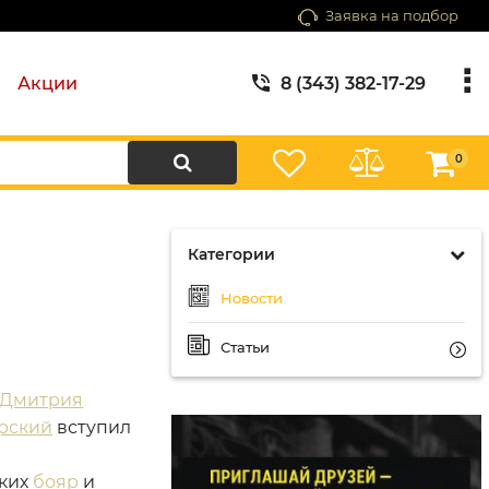
Заявка на подбор
Акции
8 (343) 382-17-29
0
Категории
Новости
Статьи
Дмитрия
рский
вступил
ких
бояр
и