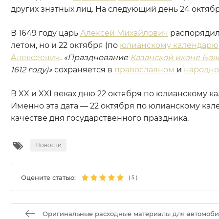
других знатных лиц. На следующий день 24 октябр
В 1649 году царь
Алексей Михайлович
распорядил
летом, но и 22 октября (по
юлианскому календарю
Алексеевич
.
«Празднование
Казанской иконе Бо
1612 году)»
сохраняется в
православном
и
народн
В XX и XXI веках дню 22 октября по юлианскому к
Именно эта дата — 22 октября по юлианскому ка
качестве дня государственного праздника.
Новости
Оцените статью:
(
5
)
Оригинальные расходные материалы для автомоби