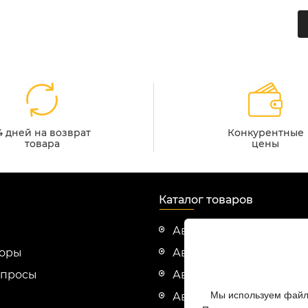
4 дней на возврат
Конкурентные
товара
цены
Каталог товаров
Автозапчасти Cummin
зоры
Автозапчасти Evotech
опросы
Автозапчасти HINO
Мы используем файлы
Автозапчасти Hyundai