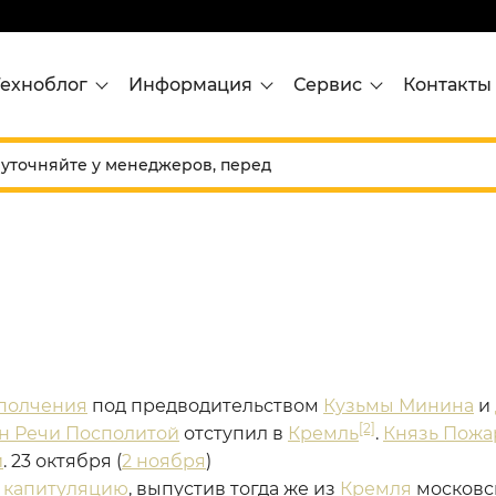
Техноблог
Информация
Сервис
Контакты
а
полчения
под предводительством
Кузьмы Минина
и
[2]
н Речи Посполитой
отступил в
Кремль
.
Князь Пожа
и
. 23 октября (
2 ноября
)
о
капитуляцию
, выпустив тогда же из
Кремля
московс