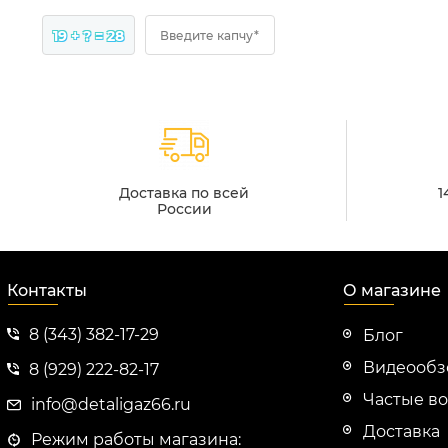
19 + ? = 28
Введите капчу*
Доставка по всей
1
России
Контакты
О магазине
8 (343) 382-17-29
Блог
Видеооб
8 (929) 222-82-17
Частые в
info@detaligaz66.ru
Доставка
Режим работы магазина: